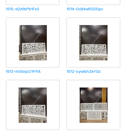
1515-d2A1bPb1Fs0
1514-OcB4wRODGpc
1513-mSibqsC9F9A
1512-oywibhZeYQc