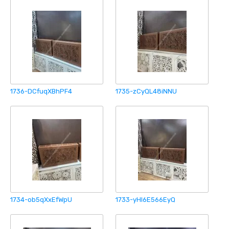
1736-DCfuqXBhPF4
1735-zCyQL48iNNU
1734-ob5qXxEfWpU
1733-yHl6E566EyQ