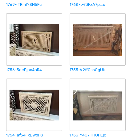
1769-rTRmIYSH5Fc
1768-t-73FzA7p_o
1756-5eeEjpx4nR4
1755-V2ffOssQgUk
1754-af54FxDwdF8
1753-Y4O7HHOHLj8