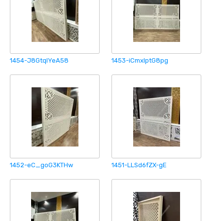
1454-J8GtqIYeA58
1453-iCmxlptG8pg
1452-eC_goG3KTHw
1451-LLSd6fZX-gE