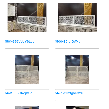
1501-258VLUY8Lgc
1500-BJ1prDcT-tI
1468-B0Zsl4q1V-c
1467-dYlxtgheC2U