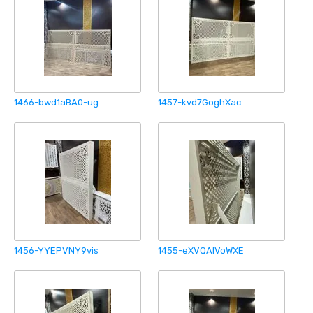
1466-bwd1aBA0-ug
1457-kvd7GoghXac
1456-YYEPVNY9vis
1455-eXVQAIVoWXE