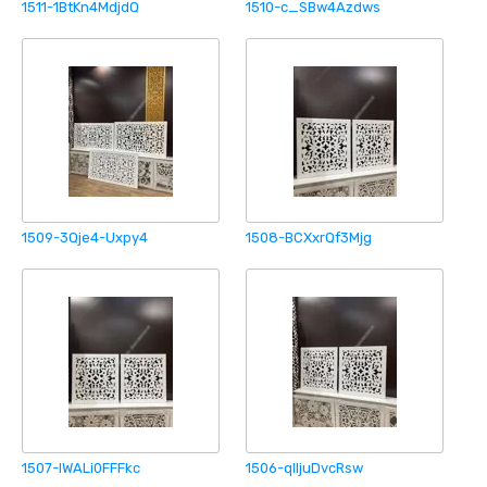
1511-1BtKn4MdjdQ
1510-c_SBw4Azdws
1509-3Qje4-Uxpy4
1508-BCXxrQf3Mjg
1507-IWALi0FFFkc
1506-qlljuDvcRsw