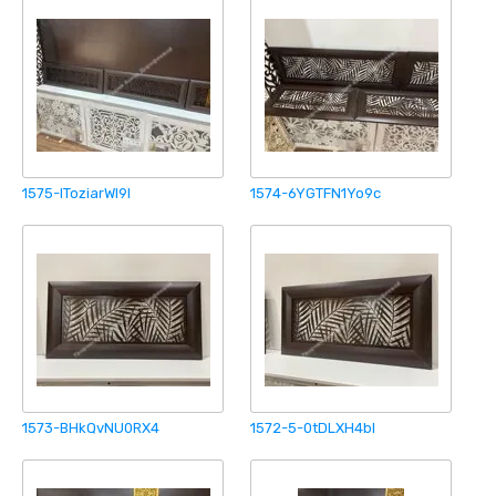
1575-IToziarWl9I
1574-6YGTFN1Yo9c
1573-BHkQvNU0RX4
1572-5-0tDLXH4bI