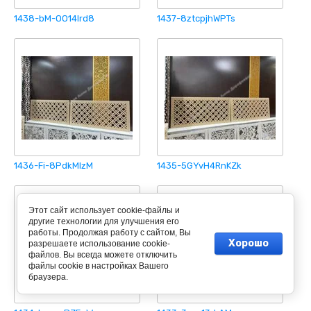
1438-bM-OO14lrd8
1437-8ztcpjhWPTs
1436-Fi-8PdkMIzM
1435-5GYvH4RnKZk
Этот сайт использует cookie-файлы и
другие технологии для улучшения его
работы. Продолжая работу с сайтом, Вы
Хорошо
разрешаете использование cookie-
файлов. Вы всегда можете отключить
файлы cookie в настройках Вашего
браузера.