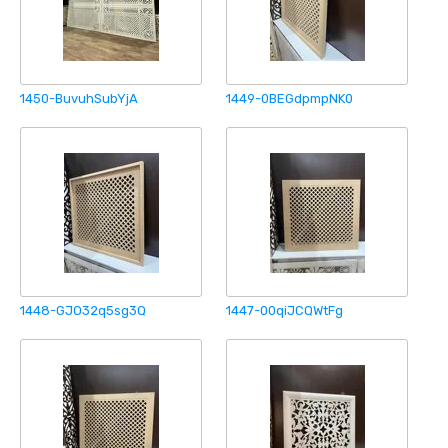
1450-BuvuhSubYjA
1449-0BEGdpmpNK0
1448-GJO32q5sg3Q
1447-00qiJCQWtFg