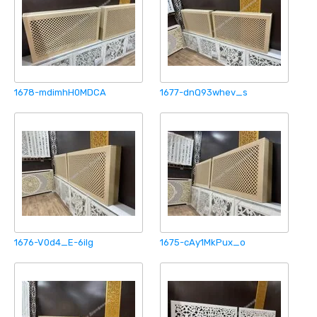
1678-mdimhH0MDCA
1677-dnQ93whev_s
1676-V0d4_E-6ilg
1675-cAy1MkPux_o