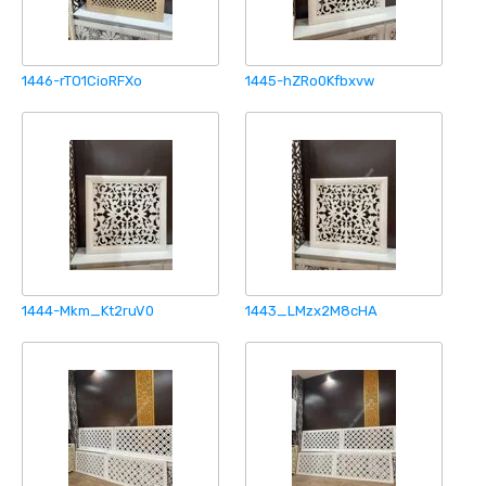
1446-rTO1CioRFXo
1445-hZRo0Kfbxvw
1444-Mkm_Kt2ruV0
1443_LMzx2M8cHA