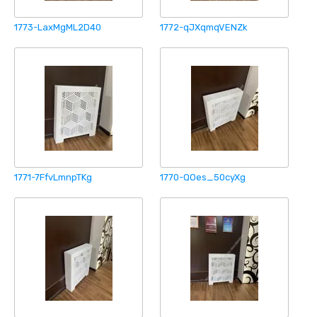
1773-LaxMgML2D40
1772-qJXqmqVENZk
1771-7FfvLmnpTKg
1770-QOes_50cyXg