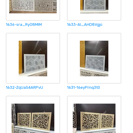
1636-sra_RyO8MlM
1633-Al_AHD8Vgjc
1632-ZqUaS4ARPvU
1631-16eyPrnq3t0