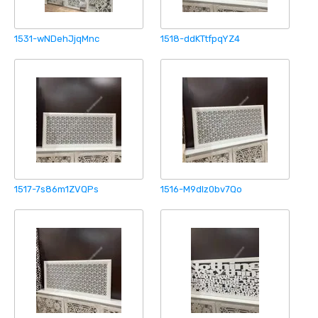
1531-wNDehJjqMnc
1518-ddKTtfpqYZ4
1517-7s86m1ZVQPs
1516-M9dlz0bv7Qo