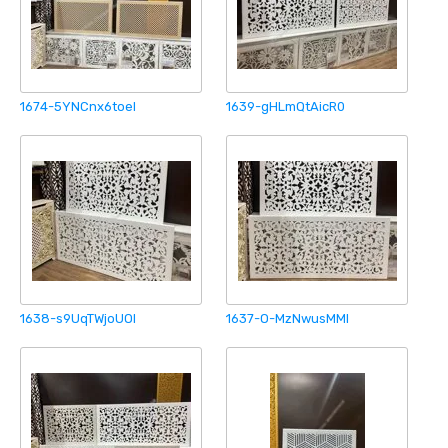
1674-5YNCnx6toeI
1639-gHLmQtAicR0
1638-s9UqTWjoUOI
1637-O-MzNwusMMI