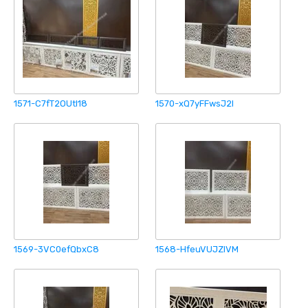
1571-C7fT2OUtI18
1570-xQ7yFFwsJ2I
1569-3VC0efQbxC8
1568-HfeuVUJZIVM