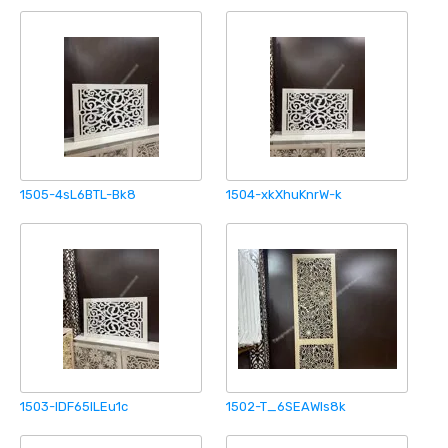
1505-4sL6BTL-Bk8
1504-xkXhuKnrW-k
1503-IDF65ILEu1c
1502-T_6SEAWIs8k