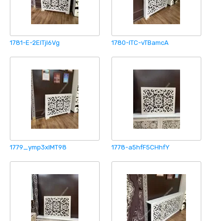
1781-E-2EITjI6Vg
1780-lTC-vTBamcA
1779_ymp3xIMT98
1778-a5hfF5CHhfY