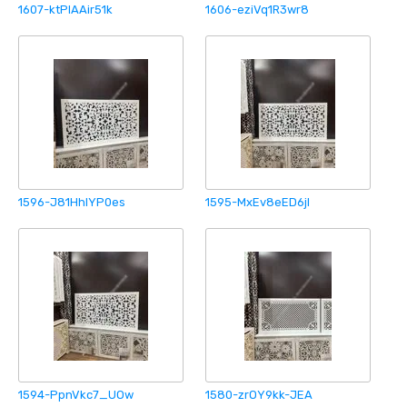
1607-ktPlAAir51k
1606-eziVq1R3wr8
1596-J81HhIYP0es
1595-MxEv8eED6jI
1594-PpnVkc7_UOw
1580-zrOY9kk-JEA