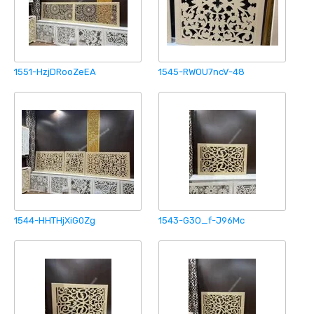
1551-HzjDRooZeEA
1545-RWOU7ncV-48
1544-HHTHjXiG0Zg
1543-G3O_f-J96Mc