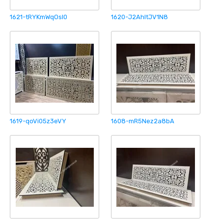
1621-tRYKmWqOsI0
1620-J2AhItJV1N8
1619-qoVi05z3eVY
1608-mR5Nez2a8bA