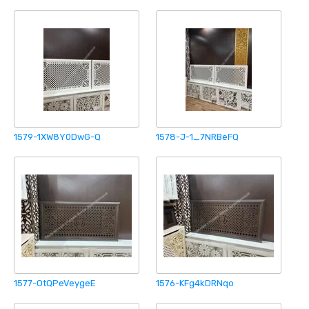
1579-1XW8Y0DwG-Q
1578-J-1_7NRBeFQ
1577-OtQPeVeygeE
1576-KFg4kDRNqo