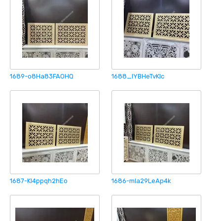
1689-o8Ha83FAOHQ
1688_lYBHeTvKIc
1687-Kl4ppqh2hEo
1686-mla29LeAp4k