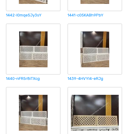
1442-l0mqe5Jy3sY
1441-c05KABh9PbY
1440-nFR5r8iTXcg
1439-4HVYI4-eRJg