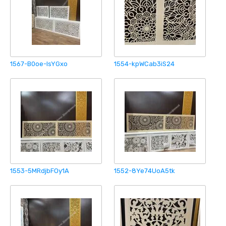
1567-B0oe-lsYGxo
1554-kpWCab3iS24
1553-5MRdjbFOy1A
1552-8Ye74UoA5tk