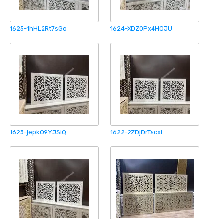
1625-1hHL2Rt7sGo
1624-XDZ0Px4HOJU
1623-jepkO9YJSlQ
1622-2ZDjDrTacxI