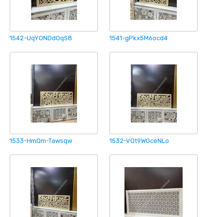
1542-UqYONDdOqS8
1541-gPkx5M6ocd4
1533-HmQm-Tawsqw
1532-VQt9WGceNLo